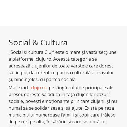
Social & Cultura
„Social şi cultura Cluj” este o mare şi vastă secţiune
a platformei cluju.ro. Această categorie se
adresează clujenilor de toate vârstele care doresc
să fie puşi la curent cu partea culturală a oraşului
şi, bineînţeles, cu partea socială.
Mai exact,
cluju.ro
, pe lângă rolurile principale ale
presei, doreşte să aducă în faţa clujenilor cazuri
sociale, poveşti emoţionante prin care clujenii şi nu
numai să se solidarizeze şi să ajute. Există pe raza
municipiului numeroase familii şi copii care trăiesc
de pe o zi pe alta, în sărăcie şi care se luptă cu