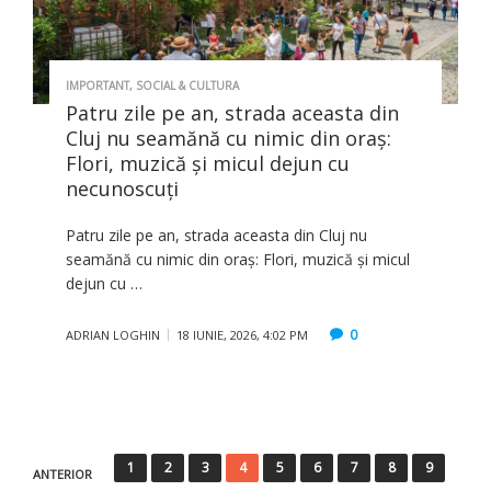
IMPORTANT
,
SOCIAL & CULTURA
Patru zile pe an, strada aceasta din
Cluj nu seamănă cu nimic din oraș:
Flori, muzică și micul dejun cu
necunoscuți
Patru zile pe an, strada aceasta din Cluj nu
seamănă cu nimic din oraș: Flori, muzică și micul
dejun cu …
0
ADRIAN LOGHIN
18 IUNIE, 2026, 4:02 PM
Paginație
1
2
3
4
5
6
7
8
9
ANTERIOR