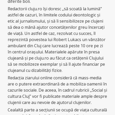
diferite boli.
Redactorii cluju.ro îşi doresc „să scoată la lumină”
astfel de cazuri, în limitele codului deontologic şi
etic al jurnalismului, şi să îi sensibilizeze pe clujeni
să dea o mână ajutor concetăţenilor greu încercaţi
de viaţă. Un astfel de caz, rezolvat cu succes, îl
reprezintă povestea lui Robert Lukacs un vânzător
ambulant din Cluj care lucrează peste 10 ore pe zi
în centrul oraşului. Materialele apărute în presa
clujeană şi pe cluju.ro au făcut ca cetăţenii Clujului
să se mobilizeze exemplar şi să îl ajute financiar pe
clujeanul cu dizabilităţi fizice.
Redacţia ziarului online consideră că mass-media
are o putere extraordinară de a mobiliza oamenii în
cazurile sociale. De aceea, în cadrul rubricii „Social şi
cultura Cluj” vor fi publicate materiale ample despre
clujenii care au nevoie de ajutorul clujenilor.
Cealaltă parte a secţiunii se ocupă de viaţa culturală