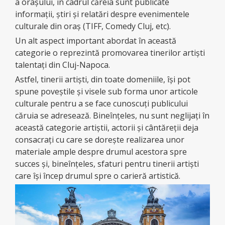
a oraşului, în cadrul căreia sunt publicate
informaţii, ştiri şi relatări despre evenimentele
culturale din oraş (TIFF, Comedy Cluj, etc).
Un alt aspect important abordat în această
categorie o reprezintă promovarea tinerilor artişti
talentaţi din Cluj-Napoca.
Astfel, tinerii artişti, din toate domeniile, îşi pot
spune poveştile şi visele sub forma unor articole
culturale pentru a se face cunoscuţi publicului
căruia se adresează. Bineînţeles, nu sunt neglijaţi în
această categorie artiştii, actorii şi cântăreţii deja
consacraţi cu care se doreşte realizarea unor
materiale ample despre drumul acestora spre
succes şi, bineînţeles, sfaturi pentru tinerii artişti
care îşi încep drumul spre o carieră artistică.