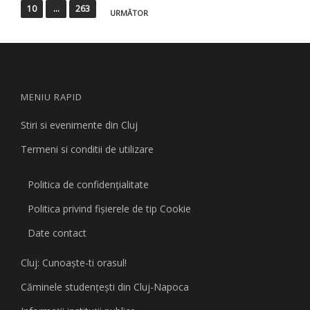
articole
10
…
263
URMĂTOR
MENIU RAPID
Stiri si evenimente din Cluj
Termeni si conditii de utilizare
Politica de confidențialitate
Politica privind fişierele de tip Cookie
Date contact
Cluj: Cunoaşte-ti orasul!
Căminele studenţeşti din Cluj-Napoca