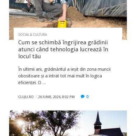
SOCIAL & CULTURA
Cum se schimbă îngrijirea grădinii
atunci când tehnologia lucrează în
locul tău
În ultimii ani, grădinăritul a ieșit din zona muncii
obositoare și a intrat tot mai mult în logica
eficienței. O …
0
CLUJU.RO
26 IUNIE, 2026, 8:02 PM