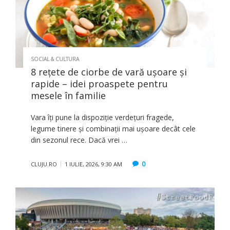
SOCIAL & CULTURA
8 rețete de ciorbe de vară ușoare și
rapide – idei proaspete pentru
mesele în familie
Vara îți pune la dispoziție verdețuri fragede,
legume tinere și combinații mai ușoare decât cele
din sezonul rece. Dacă vrei …
0
CLUJU.RO
1 IULIE, 2026, 9:30 AM