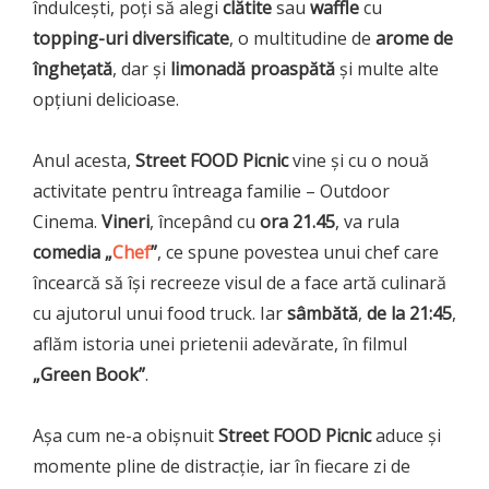
îndulcești, poți să alegi
clătite
sau
waffle
cu
topping-uri diversificate
, o multitudine de
arome de
înghețată
, dar și
limonadă proaspătă
și multe alte
opțiuni delicioase.
Anul acesta,
Street FOOD Picnic
vine și cu o nouă
activitate pentru întreaga familie – Outdoor
Cinema.
Vineri
, începând cu
ora 21.45
, va rula
comedia „
Chef
”
, ce spune povestea unui chef care
încearcă să își recreeze visul de a face artă culinară
cu ajutorul unui food truck. Iar
sâmbătă
,
de la 21:45
,
aflăm istoria unei prietenii adevărate, în filmul
„Green Book”
.
Așa cum ne-a obișnuit
Street FOOD Picnic
aduce și
momente pline de distracție, iar în fiecare zi de