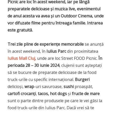
Picnic are loc în acest weekend, iar pe lângă
preparatele delicioase și muzica live, evenimentul
de anul acesta va avea și un Outdoor Cinema, unde
vor difuzate filme pentru întreaga familie. Intrarea
este gratuită.
Trei zile pline de experiențe memorabile
se anunță
în acest weekend, în
Iulius Parc
din proximitatea
Iulius Mall Cluj
, unde are loc Street FOOD Picnic.
În
perioada 28 – 30 iunie 2024
, clujenii sunt așteptați
să se bucure de preparate delicioase de la food
truck-urile cu specific internațional.
Burgeri
delicioși,
wrap
-uri savuroase,
sushi
proaspăt,
cartofi crocanți
,
tacos, hot dogs
și
fructe de mare
sunt o parte dintre produsele pe care le vei găsi la
food truck-urile din Iulius Parc. Dacă vrei să te