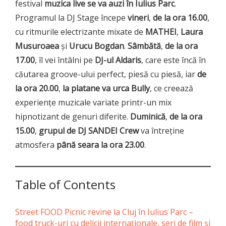
festival
muzica live se va auzi în Iulius Parc
.
Programul la DJ Stage începe
vineri
,
de la ora 16.00
,
cu ritmurile electrizante mixate de
MATHEI
,
Laura
Musuroaea
și
Urucu Bogdan
.
Sâmbătă
,
de la ora
17.00
, îl vei întâlni pe
DJ-ul Aldaris
, care este încă în
căutarea groove-ului perfect, piesă cu piesă, iar
de
la ora 20.00
,
la platane va urca Bully
, ce creează
experiențe muzicale variate printr-un mix
hipnotizant de genuri diferite.
Duminică
,
de la ora
15.00
,
grupul de
DJ SANDEI Crew
va întreține
atmosfera
până seara la ora 23.00
.
Table of Contents
Street FOOD Picnic revine la Cluj în Iulius Parc –
food truck-uri cu delicii internaționale, seri de film și