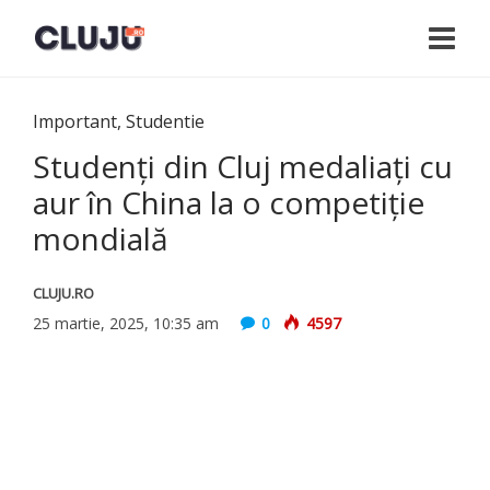
Important
,
Studentie
Studenți din Cluj medaliați cu
aur în China la o competiție
mondială
CLUJU.RO
25 martie, 2025, 10:35 am
0
4597