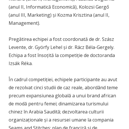
(anul II, Informatică Economică), Kolozsi Gergő
(anul III, Marketing) și Kozma Krisztina (anul II,
Management).
Pregătirea echipei a fost coordonată de dr. Szász
Levente, dr. Györfy Lehel și dr. Rácz Béla-Gergely.
Echipa a fost însoțită la competiție de doctoranda
Izsák Réka.
În cadrul competiției, echipele participante au avut
de rezolvat cinci studii de caz reale, abordând teme
precum expansiunea globală a unui brand african
de modă pentru femei; dinamizarea turismului
chinez în Arabia Saudită; dezvoltarea culturii
organizaționale și a resursei umane la compania
Seams and Stitches; plan de franciză și de