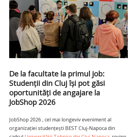
De la facultate la primul job:
Studenții din Cluj își pot găsi
oportunități de angajare la
JobShop 2026
JobShop 2026 , cel mai longeviv eveniment al
organizației studențești BEST Cluj-Napoca din
cadrul
Universității Tehnice din Cluj-Napoca
, revine