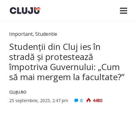
Important
,
Studentie
Studenţii din Cluj ies în
stradă şi protestează
împotriva Guvernului: „Cum
să mai mergem la facultate?”
CLUJU.RO
25 septembrie, 2025, 2:47 pm
0
4480