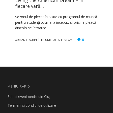
Living the American Dream – în
fiecare vară…
Sezonul de plecat în State cu programul de muncă
pentru studenţi tocmai a început, şi oricine pleacă
dincolo se întoarce …
0
ADRIAN LOGHIN
13 IUNIE, 2017, 11:51 AM
MENIU RAPID
Stiri si evenimente din Cluj
Termeni si conditii de utilizare