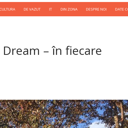
 CULTURA
DE VAZUT
IT
DIN ZONA
DESPRE NOI
DATE 
 Dream – în fiecare