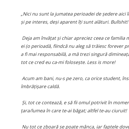
„Nici nu sunt la jumatea perioadei de ședere aici î
și pe interes, deși aparent îți sunt alături. Bullshit!
Deja am învățat și chiar apreciez ceea ce familia 
ei (o perioadă, fiindcă nu aleg să trăiesc forever pri
a fi mai responsabilă, a mă trezi singură dimineața
tot ce cred eu ca-mi folosește. Less is more!
Acum am bani, nu-s pe zero, ca orice student, î
îmbrățișare caldă.
Și, tot ce contează, e să fii omul potrivit în momen
țara/lumea în care te-ai băgat; altfel te-au ciuruit!
Nu tot ce zboară se poate mânca, iar faptele dov