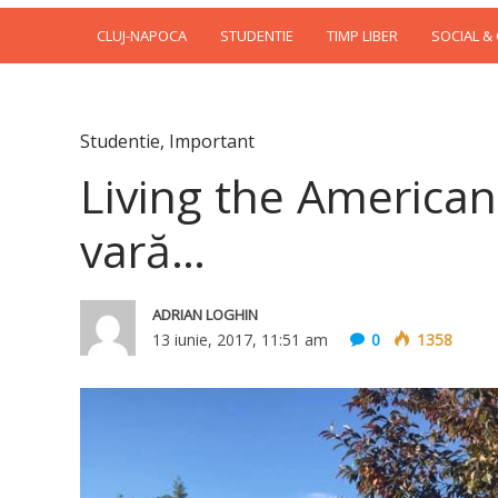
CLUJ-NAPOCA
STUDENTIE
TIMP LIBER
SOCIAL &
Studentie
,
Important
Living the American
vară…
ADRIAN LOGHIN
13 iunie, 2017, 11:51 am
0
1358