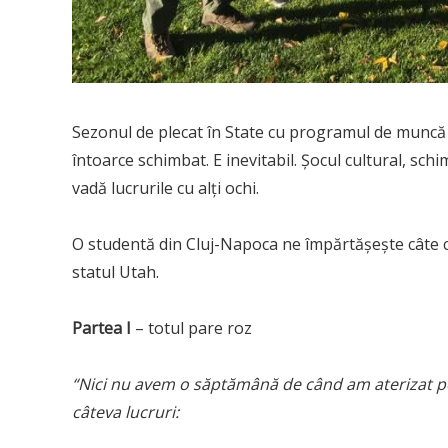
Sezonul de plecat în State cu programul de muncă p
întoarce schimbat. E inevitabil. Şocul cultural, schim
vadă lucrurile cu alţi ochi.
O studentă din Cluj-Napoca ne împărtăşeşte câte ce
statul Utah.
Partea I
– totul pare roz
“Nici nu avem o săptămână de când am aterizat p
câteva lucruri: