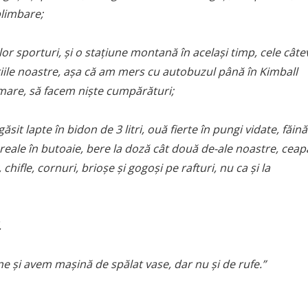
plimbare;
or sporturi, și o stațiune montană în același timp, cele câte
riile noastre, așa că am mers cu autobuzul până în Kimball
i mare, să facem niște cumpărături;
t lapte în bidon de 3 litri, ouă fierte în pungi vidate, făină
cereale în butoaie, bere la doză cât două de-ale noastre, ceap
chifle, cornuri, brioșe și gogoși pe rafturi, nu ca și la
.
 și avem mașină de spălat vase, dar nu și de rufe.”