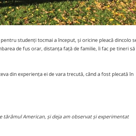
entru studenţi tocmai a început, şi oricine pleacă dincolo s
barea de fus orar, distanţa faţă de familie, îi fac pe tineri să
va din experienţa ei de vara trecută, când a fost plecată în
e tărâmul American, şi deja am observat şi experimentat