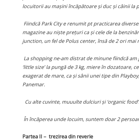
locuitorii au mașini încăpătoare și duc și câinii la 
Fiindcă Park City e renumit pt practicarea diversel
magazine au niște prețuri ca și cele de la benzină
junction, un fel de Polus center, însă de 2 ori ma
La shopping ne-am distrat de minune fiindcă am găsi
‘little size’ la pungă de 3 kg, miere în dozatoare, 
exagerat de mare, ca și sânii unei tipe din Playboy, 
Panemar.
Cu alte cuvinte, muuulte dulciuri și ‘organic food’
În încăperea unde locuim, suntem doar 2 persoane
Partea II – trezirea din reverie