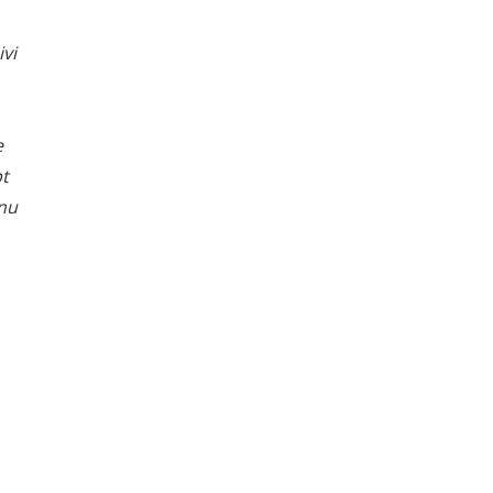
ivi
e
pt
 nu