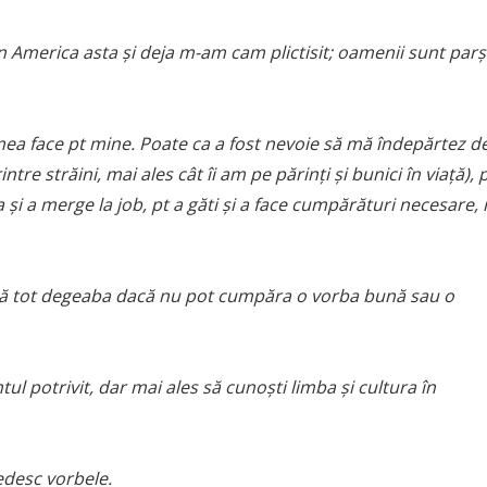
n America asta și deja m-am cam plictisit; oamenii sunt parș
mea face pt mine. Poate ca a fost nevoie să mă îndepărtez d
ntre străini, mai ales cât îi am pe părinți și bunici în viață), 
 și a merge la job, pt a găti și a face cumpărături necesare,
nsă tot degeaba dacă nu pot cumpăra o vorba bună sau o
tul potrivit, dar mai ales să cunoști limba și cultura în
edesc vorbele.