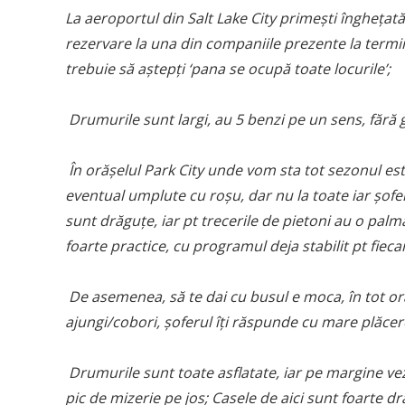
La aeroportul din Salt Lake City primeşti îngheţată 
rezervare la una din companiile prezente la termin
trebuie să aștepți ‘pana se ocupă toate locurile’;
Drumurile sunt largi, au 5 benzi pe un sens, fără gr
În orășelul Park City unde vom sta tot sezonul estiv
eventual umplute cu roșu, dar nu la toate iar șofer
sunt drăguțe, iar pt trecerile de pietoni au o palm
foarte practice, cu programul deja stabilit pt fieca
De asemenea, să te dai cu busul e moca, în tot ora
ajungi/cobori, șoferul îți răspunde cu mare plăcer
Drumurile sunt toate asflatate, iar pe margine vezi i
pic de mizerie pe jos; Casele de aici sunt foarte dr