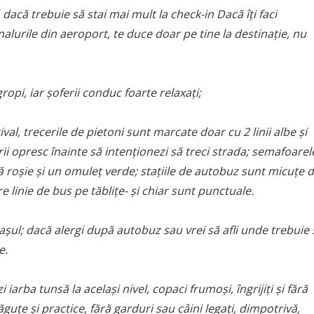
dacă trebuie să stai mai mult la check-in Dacă îți faci
alurile din aeroport, te duce doar pe tine la destinație, nu
opi, iar șoferii conduc foarte relaxați;
al, trecerile de pietoni sunt marcate doar cu 2 linii albe și
ii opresc înainte să intenționezi să treci strada; semafoarel
ă roșie și un omuleț verde; stațiile de autobuz sunt micuțe 
re linie de bus pe tăblițe- și chiar sunt punctuale.
șul; dacă alergi după autobuz sau vrei să afli unde trebuie 
e.
arba tunsă la același nivel, copaci frumoși, îngrijiți și fără
ăguțe și practice, fără garduri sau câini legați, dimpotrivă,