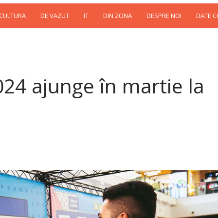
 CULTURA
DE VAZUT
IT
DIN ZONA
DESPRE NOI
DATE 
024 ajunge în martie la