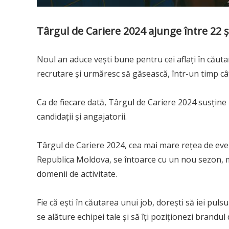
Târgul de Cariere 2024 ajunge între 22 și
Noul an aduce vești bune pentru cei aflați în căut
recrutare și urmăresc să găsească, într-un timp cât 
Ca de fiecare dată, Târgul de Cariere 2024 susține
candidații și angajatorii.
Târgul de Cariere 2024, cea mai mare rețea de ev
Republica Moldova, se întoarce cu un nou sezon, mi
domenii de activitate.
Fie că ești în căutarea unui job, dorești să iei pul
se alăture echipei tale și să îți poziționezi brandul