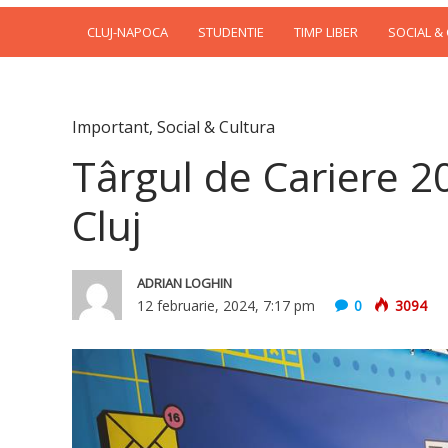
CLUJ-NAPOCA
STUDENTIE
TIMP LIBER
SOCIAL &
Important
,
Social & Cultura
Târgul de Cariere 2
Cluj
ADRIAN LOGHIN
12 februarie, 2024, 7:17 pm
0
3094