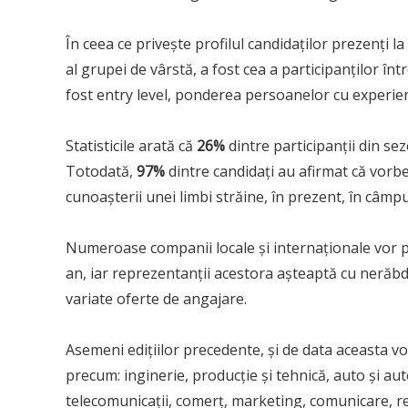
În ceea ce privește profilul candidaților prezenți l
al grupei de vârstă, a fost cea a participanților în
fost entry level, ponderea persoanelor cu experien
Statisticile arată că
26%
dintre participanții din se
Totodată,
97%
dintre candidați au afirmat că vorbe
cunoașterii unei limbi străine, în prezent, în câmpu
Numeroase companii locale și internaționale vor p
an, iar reprezentanții acestora așteaptă cu nerăbdar
variate oferte de angajare.
Asemeni edițiilor precedente, și de data aceasta vo
precum: inginerie, producție și tehnică, auto și a
telecomunicații, comerț, marketing, comunicare, r