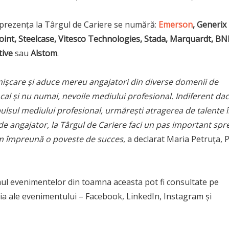
t prezența la Târgul de Cariere se numără:
Emerson
, Generix
oint, Steelcase, Vitesco Technologies, Stada, Marquardt, BN
tive
sau
Alstom
.
mișcare și aduce mereu angajatori din diverse domenii de
local și nu numai, nevoile mediului profesional. Indiferent da
pulsul mediului profesional, urmărești atragerea de talente 
e angajator, la Târgul de Cariere faci un pas important spr
riem împreună o poveste de succes
, a declarat Maria Petruța, 
ul evenimentelor din toamna aceasta pot fi consultate pe
edia ale evenimentului – Facebook, LinkedIn, Instagram și