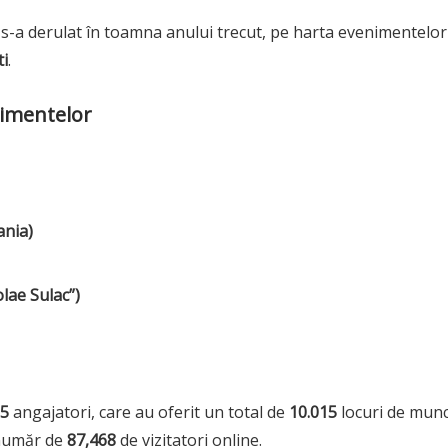
 s-a derulat în toamna anului trecut, pe harta evenimentelor
ti
.
nimentelor
ania)
olae Sulac”)
5
angajatori, care au oferit un total de
10.015
locuri de munc
 număr de
87,468
de vizitatori online.