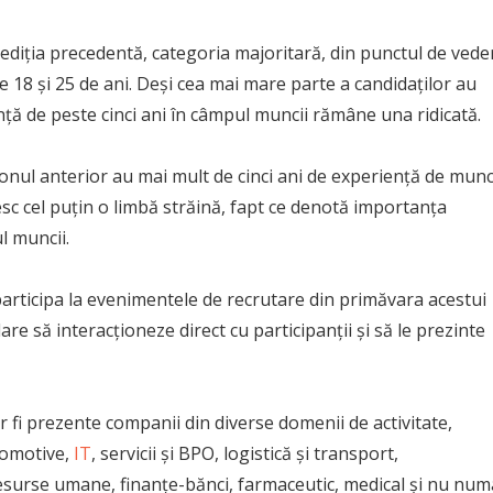
a ediția precedentă, categoria majoritară, din punctul de vede
tre 18 și 25 de ani. Deși cea mai mare parte a candidaților au
ță de peste cinci ani în câmpul muncii rămâne una ridicată.
zonul anterior au mai mult de cinci ani de experiență de munc
sc cel puțin o limbă străină, fapt ce denotă importanța
l muncii.
articipa la evenimentele de recrutare din primăvara acestui
e să interacționeze direct cu participanții și să le prezinte
r fi prezente companii din diverse domenii de activitate,
utomotive,
IT
, servicii și BPO, logistică și transport,
esurse umane, finanțe-bănci, farmaceutic, medical și nu numa