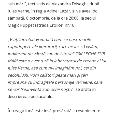
sub mări”, text scris de Alexandra Felseghi, după
Jules Verne, în regia Adinei Lazăr, și va avea loc
sâmbătă, 8 octombrie, de la ora 20:00, la sediul
Magic Puppet (strada Eroilor, nr.16).
„
V-ați întrebat vreodată cum se nasc marile
capodopere ale literaturii, care ne fac să visăm,
indiferent de vârstă sau de istorie? 20K LEGHE SUB
MĂRI este o aventură în laboratorul de creație al lui
Jules Verne, așa cum ni-l imaginăm noi, cei din
secolul XXI. Vom călători peste mări și țări
împreună cu îndrăgitele personaje verniene, care
se vor (re)inventa sub ochii noștri
”, se arată în
descrierea spectacolului.
Întreaga lună este însă presărată cu evenimente