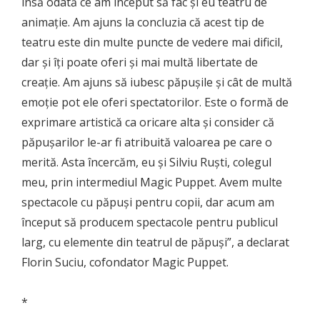
însă odată ce am început să fac și eu teatru de
animație. Am ajuns la concluzia că acest tip de
teatru este din multe puncte de vedere mai dificil,
dar și îți poate oferi și mai multă libertate de
creație. Am ajuns să iubesc păpușile și cât de multă
emoție pot ele oferi spectatorilor. Este o formă de
exprimare artistică ca oricare alta și consider că
păpușarilor le-ar fi atribuită valoarea pe care o
merită. Asta încercăm, eu și Silviu Ruști, colegul
meu, prin intermediul Magic Puppet. Avem multe
spectacole cu păpuși pentru copii, dar acum am
început să producem spectacole pentru publicul
larg, cu elemente din teatrul de păpuși”, a declarat
Florin Suciu, cofondator Magic Puppet.
*