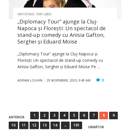
IMPORTANT
,
TIMP LIBER
„Diplomacy Tour” ajunge la Cluj-
Napoca și Florești: Un spectacol de
stand-up comedy cu Anisia Gafton,
Serghei și Eduard Moise
„Diplomacy Tour” ajunge la Cluj-Napoca și
Florești: Un spectacol de stand-up comedy cu
Anisia Gafton, Serghei și Eduard Moise Pe …
0
ADRIAN LOGHIN
29 NOIEMBRIE, 2025, 9:40 AM
Paginație
1
2
3
4
5
6
7
8
9
ANTERIOR
articole
10
11
12
13
14
…
191
URMĂTOR