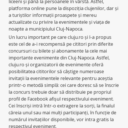
liceeni şi până la persoanele în vârstă. Astfel,
platforma online pune la dispoziţia clujenilor, dar şi
a turiştilor informaţii proaspete şi mereu
actualizate cu privire la evenimentele şi viaţa de
noapte a municipiului Cluj-Napoca.
Un lucru important pe care cluju.ro şi l-a propus
este cel de a-i recompensă pe cititori prin diferite
concursuri cu bilete şi abonamente la cele mai
importante evenimente din Cluj-Napoca. Astfel,
cluju.ro şi organizatorii de evenimente oferă
posibilitatea cititorilor să câştige numeroase
invitaţii la evenimentele relevante pentru aceştia
printr-o metodă simplă: cei care doresc să se înscrie
la concurs trebuie doar să distribuie pe propriul
profil de Facebook afişul respectivului eveniment.
Cei înscrişi intră într-o extragere la sorţi, la finalul
căreia unul sau mai mulţi participanţi, în funcţie de
numărul invitaţiilor disponibile, vor intra gratis la
respectivul eveniment.