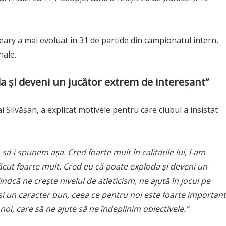
ary a mai evoluat în 31 de partide din campionatul intern,
nale.
da și deveni un jucător extrem de interesant”
 Silvășan, a explicat motivele pentru care clubul a insistat
 să-i spunem așa. Cred foarte mult în calitățile lui, l-am
plăcut foarte mult. Cred eu că poate exploda și deveni un
indcă ne crește nivelul de atleticism, ne ajută în jocul pe
 și un caracter bun, ceea ce pentru noi este foarte important
noi, care să ne ajute să ne îndeplinim obiectivele.”