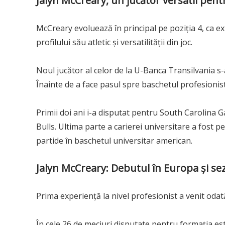
Jalyn McCreary, un jucător versatil pen
McCreary evoluează în principal pe poziția 4, ca ext
profilului său atletic și versatilității din joc.
Noul jucător al celor de la U-Banca Transilvania 
Înainte de a face pasul spre baschetul profesionist
Primii doi ani i-a disputat pentru South Carolina
Bulls. Ultima parte a carierei universitare a fost 
partide în baschetul universitar american.
Jalyn McCreary: Debutul în Europa și se
Prima experiență la nivel profesionist a venit odat
În cele 26 de meciuri disputate pentru formația es