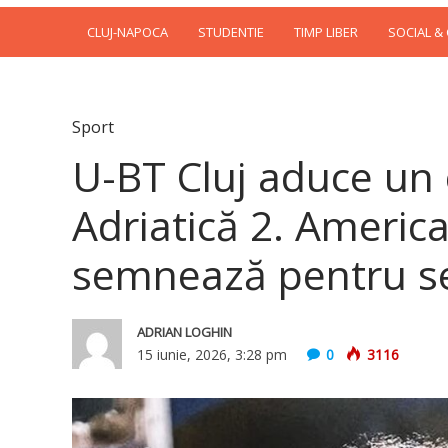
CLUJ-NAPOCA
STUDENTIE
TIMP LIBER
SOCIAL &
Sport
U-BT Cluj aduce un
Adriatică 2. Americ
semnează pentru se
ADRIAN LOGHIN
15 iunie, 2026, 3:28 pm
0
3116