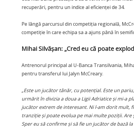
recuperări, pentru un indice al eficienței de 34.
Pe lângă parcursul din competiția regională, McCre
competiție în care echipa sa a ajuns până în semifi
Mihai Silvășan
: „Cred eu că poate explo
Antrenorul principal al U-Banca Transilvania, Mihai
pentru transferul lui Jalyn McCreary.
„Este un jucător tânăr, cu potențial. Este un pariu,
urmărit în divizia a doua a Ligii Adriatice și mi-a 
jucător extrem de interesant. Ni l-am dorit mult, fi
tranziție și poate evolua pe mai multe poziții. Are
Sper eu să confirme și să fie un jucător de bază la 