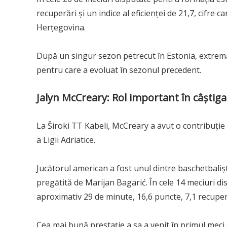
recuperări și un indice al eficienței de 21,7, cifre 
Herțegovina.
După un singur sezon petrecut în Estonia, extrema
pentru care a evoluat în sezonul precedent.
Jalyn McCreary: Rol important în câștigar
La Široki TT Kabeli, McCreary a avut o contribuție
a Ligii Adriatice.
Jucătorul american a fost unul dintre baschetbaliș
pregătită de Marijan Bagarić. În cele 14 meciuri di
aproximativ 29 de minute, 16,6 puncte, 7,1 recuperări
Cea mai bună prestație a sa a venit în primul meci 