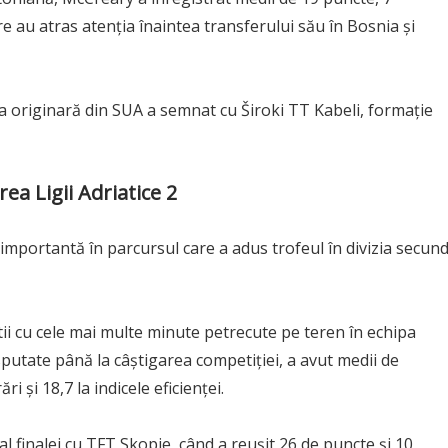
care au atras atenția înaintea transferului său în Bosnia și
 originară din SUA a semnat cu Široki TT Kabeli, formație
ea Ligii Adriatice 2
 importantă în parcursul care a adus trofeul în divizia secun
tii cu cele mai multe minute petrecute pe teren în echipa
sputate până la câștigarea competiției, a avut medii de
 și 18,7 la indicele eficienței.
al finalei cu TFT Skopje, când a reușit 26 de puncte și 10