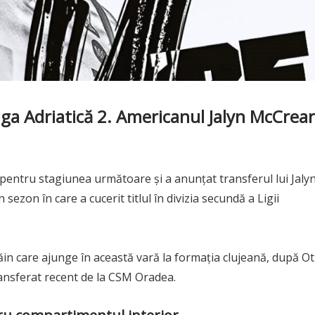
ga Adriatică 2. Americanul Jalyn McCrea
pentru stagiunea următoare și a anunțat transferul lui Jaly
ezon în care a cucerit titlul în divizia secundă a Ligii
ăin care ajunge în această vară la formația clujeană, după Ot
transferat recent de la CSM Oradea.