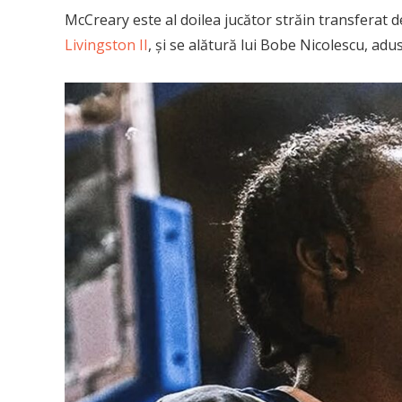
McCreary este al doilea jucător străin transferat
Livingston II
, și se alătură lui Bobe Nicolescu, ad