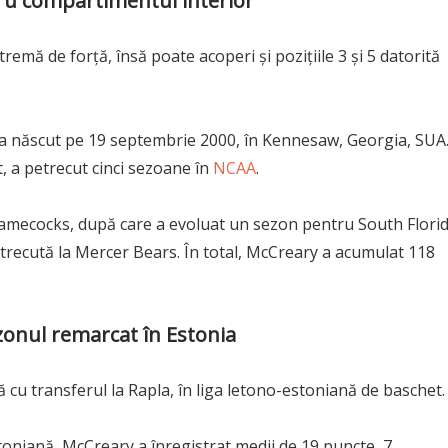
tru compartimentul interior
remă de forță, însă poate acoperi și pozițiile 3 și 5 datorită
s-a născut pe 19 septembrie 2000, în Kennesaw, Georgia, SUA
, a petrecut cinci sezoane în
NCAA
.
 Gamecocks, după care a evoluat un sezon pentru South Flori
petrecută la Mercer Bears. În total, McCreary a acumulat 118
zonul remarcat în Estonia
ă cu transferul la Rapla, în liga letono-estoniană de baschet.
toniană, McCreary a înregistrat medii de 19 puncte, 7