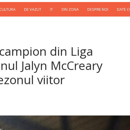
 CULTURA
DE VAZUT
IT
DIN ZONA
DESPRE NOI
DATE 
 campion din Liga
anul Jalyn McCreary
zonul viitor