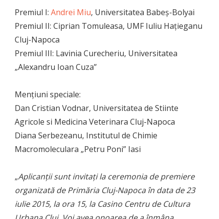
Premiul I:
Andrei Miu
, Universitatea Babeş-Bolyai
Premiul II: Ciprian Tomuleasa, UMF Iuliu Hațieganu
Cluj-Napoca
Premiul III: Lavinia Curecheriu, Universitatea
„Alexandru Ioan Cuza”
Mențiuni speciale:
Dan Cristian Vodnar, Universitatea de Stiinte
Agricole si Medicina Veterinara Cluj-Napoca
Diana Serbezeanu, Institutul de Chimie
Macromoleculara „Petru Poni” Iasi
„
Aplicanții sunt invitați la ceremonia de premiere
organizată de Primăria Cluj-Napoca în data de 23
iulie 2015, la ora 15, la Casino Centru de Cultura
Urbana Cluj. Voi avea onoarea de a înmâna