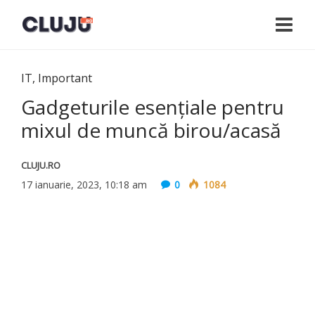
IT
,
Important
Gadgeturile esențiale pentru
mixul de muncă birou/acasă
CLUJU.RO
17 ianuarie, 2023, 10:18 am
0
1084