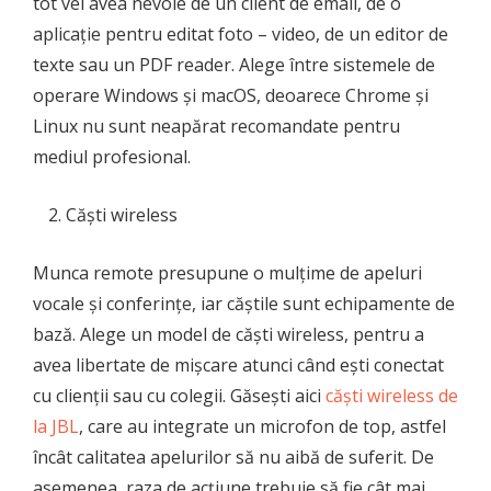
tot vei avea nevoie de un client de email, de o
aplicație pentru editat foto – video, de un editor de
texte sau un PDF reader. Alege între sistemele de
operare Windows și macOS, deoarece Chrome și
Linux nu sunt neapărat recomandate pentru
mediul profesional.
Căști wireless
Munca remote presupune o mulțime de apeluri
vocale și conferințe, iar căștile sunt echipamente de
bază. Alege un model de căști wireless, pentru a
avea libertate de mișcare atunci când ești conectat
cu clienții sau cu colegii. Găsești aici
căști wireless de
la JBL
, care au integrate un microfon de top, astfel
încât calitatea apelurilor să nu aibă de suferit. De
asemenea, raza de acțiune trebuie să fie cât mai