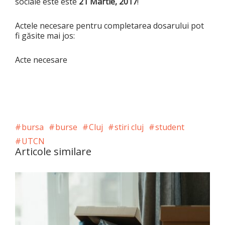
sociale este este
21 Martie, 2017
!
Actele necesare pentru completarea dosarului pot
fi găsite mai jos:
Acte necesare
bursa
burse
Cluj
stiri cluj
student
UTCN
Articole similare