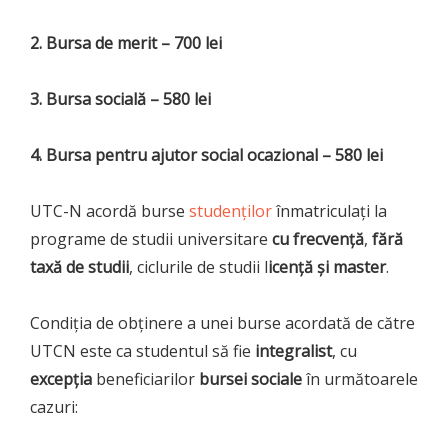
2. Bursa de merit – 700 lei
3. Bursa socială – 580 lei
4. Bursa pentru ajutor social ocazional – 580 lei
UTC-N acordă burse
studenţilor
înmatriculaţi la
programe de studii universitare
cu frecvenţă
,
fără
taxă de studii
, ciclurile de studii l
icenţă şi master
.
Condiţia de obţinere a unei burse acordată de către
UTCN este ca studentul să fie
integralist
, cu
excepția
beneficiarilor
bursei sociale
în următoarele
cazuri: