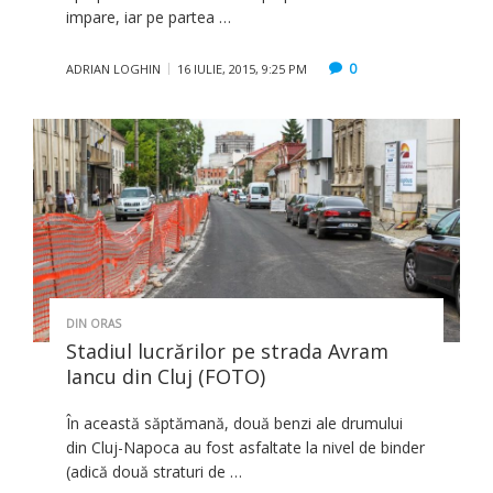
impare, iar pe partea …
0
ADRIAN LOGHIN
16 IULIE, 2015, 9:25 PM
DIN ORAS
Stadiul lucrărilor pe strada Avram
Iancu ‪‎din Cluj‬ (FOTO)
În această săptămană, două benzi ale drumului
din Cluj-Napoca au fost asfaltate la nivel de binder
(adică două straturi de …