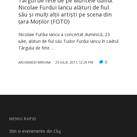
Târgul de fete de pe Muntele Găina:
Nicolae Furdui Iancu alături de fiul
său și mulți alții artiști pe scena din
țara Moților (FOTO)
Nicolaie Furdui Iancu a concertat duminică, 23
iulie, alături de fiul său Tudor Furdui Iancu în cadrul
Târgului de fete …
0
ARUXANDEI MIRUNA
25 IULIE, 2017, 12:29 PM
MENIU RAPID
Stiri si evenimente din Cluj