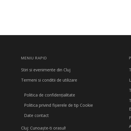
MENIU RAPID
Stiri si evenimente din Cluj
T
Termeni si conditii de utilizare
L
Politica de confidențialitate
Politica privind fişierele de tip Cookie
B
Date contact
A
Cluj: Cunoaşte-ti orasul!