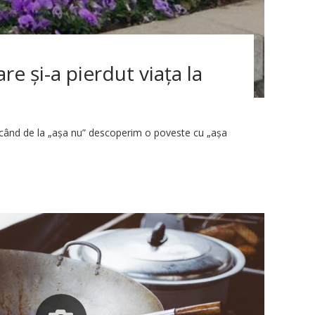
e şi-a pierdut viaţa la
i când de la „așa nu” descoperim o poveste cu „așa