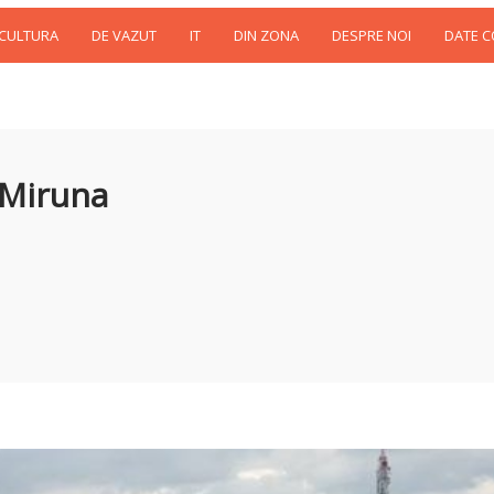
 CULTURA
DE VAZUT
IT
DIN ZONA
DESPRE NOI
DATE 
 Miruna