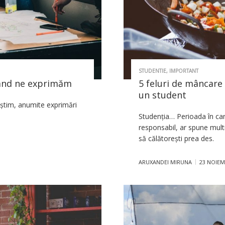
STUDENTIE
,
IMPORTANT
 când ne exprimăm
5 feluri de mâncare 
un student
 știm, anumite exprimări
Studenția… Perioada în care 
responsabil, ar spune multi
să călătorești prea des.
ARUXANDEI MIRUNA
23 NOIEMB