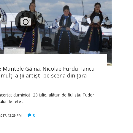
e Muntele Găina: Nicolae Furdui Iancu
 mulți alții artiști pe scena din țara
certat duminică, 23 iulie, alături de fiul său Tudor
ului de fete …
0
 2017, 12:29 PM