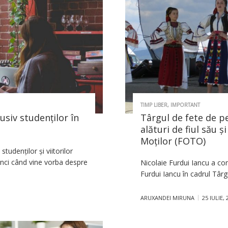
TIMP LIBER
,
IMPORTANT
lusiv studenților în
Târgul de fete de p
alături de fiul său și
Moților (FOTO)
studenților și viitorilor
unci când vine vorba despre
Nicolaie Furdui Iancu a con
Furdui Iancu în cadrul Târg
ARUXANDEI MIRUNA
25 IULIE,