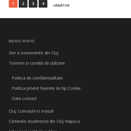
Paginație
1
2
3
4
URMĂTOR
articole
MENIU RAPID
Stiri si evenimente din Cluj
Termeni si conditii de utilizare
Politica de confidențialitate
Politica privind fişierele de tip Cookie
Date contact
Cluj: Cunoaşte-ti orasul!
Căminele studenţeşti din Cluj-Napoca