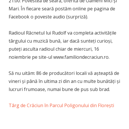
21:00: Povestea de seară, oferită de Oameni Mici și
Mari. În fiecare seară postăm online pe pagina de
Facebook o poveste audio (surpriză).
Radioul Răcnetul lui Rudolf va completa activitățile
târgului cu muzică bună, iar dacă sunteți curioși,
puteți asculta radioul chiar de miercuri, 16
noiembrie pe site-ul www.familiondecraciun.ro.
Să nu uităm: 86 de producători locali vă așteaptă de
vineri și până în ultima zi din an cu multe bunătăți și
lucruri frumoase, numai bune de pus sub brad.
Târg de Crăciun în Parcul Poligonului din Floreşti