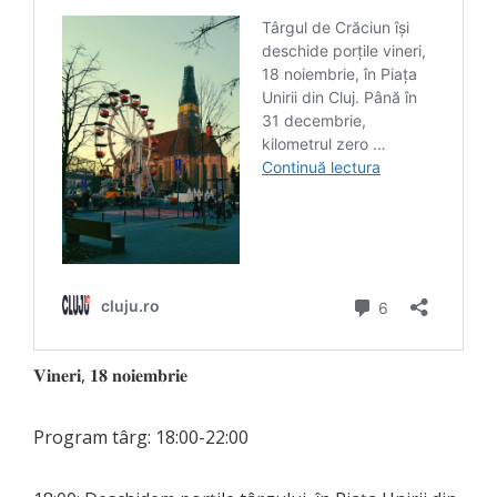
𝐕𝐢𝐧𝐞𝐫𝐢, 𝟏𝟖 𝐧𝐨𝐢𝐞𝐦𝐛𝐫𝐢𝐞
Program târg: 18:00-22:00