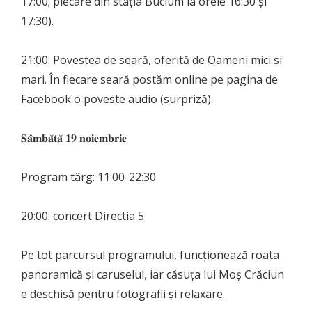
17:00; plecare din stația Bucium la orele 16:30 și
17:30).
21:00: Povestea de seară, oferită de Oameni mici si
mari. În fiecare seară postăm online pe pagina de
Facebook o poveste audio (surpriză).
𝐒𝐚̂𝐦𝐛𝐚̆𝐭𝐚̆ 𝟏𝟗 𝐧𝐨𝐢𝐞𝐦𝐛𝐫𝐢𝐞
Program târg: 11:00-22:30
20:00: concert Directia 5
Pe tot parcursul programului, funcționează roata
panoramică și caruselul, iar căsuța lui Moș Crăciun
e deschisă pentru fotografii și relaxare.