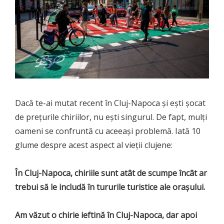
Dacă te-ai mutat recent în Cluj-Napoca și ești șocat
de prețurile chiriilor, nu ești singurul. De fapt, mulți
oameni se confruntă cu aceeași problemă. Iată 10
glume despre acest aspect al vieții clujene:
În Cluj-Napoca, chiriile sunt atât de scumpe încât ar
trebui să le includă în tururile turistice ale oraşului.
Am văzut o chirie ieftină în Cluj-Napoca, dar apoi