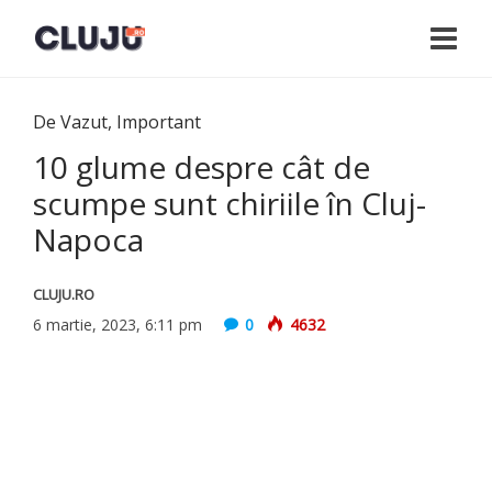
De Vazut
,
Important
10 glume despre cât de
scumpe sunt chiriile în Cluj-
Napoca
CLUJU.RO
6 martie, 2023, 6:11 pm
0
4632