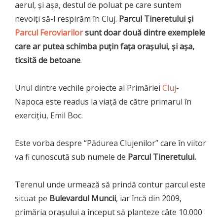
aerul, şi aşa, destul de poluat pe care suntem
nevoiţi să-l respirăm în Cluj.
Parcul Tineretului şi
Parcul Feroviarilor
sunt doar două dintre exemplele
care ar putea schimba puţin faţa oraşului, şi aşa,
ticsită de betoane
.
Unul dintre vechile proiecte al Primăriei
Cluj
-
Napoca este readus la viaţă de către primarul în
exerciţiu, Emil Boc.
Este vorba despre “Pădurea Clujenilor” care în viitor
va fi cunoscută sub numele de
Parcul Tineretului.
Terenul unde urmează să prindă contur parcul este
situat pe
Bulevardul Muncii
, iar încă din 2009,
primăria oraşului a început să planteze câte 10.000