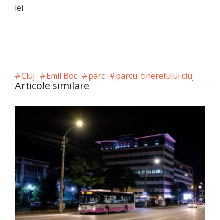
lei.
Cluj
Emil Boc
parc
parcul tineretului cluj
Articole similare