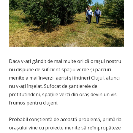
Dacă v-aţi gândit de mai multe ori că oraşul nostru
nu dispune de suficient spaţiu verde şi parcuri
menite a mai înverzi, aerisi şi întineri Clujul, atunci
nu v-aţi înşelat. Sufocat de şantierele de
pretitutindeni, spaţiile verzi din oraş devin un vis
frumos pentru clujeni.
Probabil conştientă de această problemă, primăria
oraşului vine cu proiecte menite să reîmpropăteze