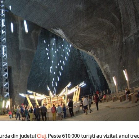
urda din judetul
Cluj
. Peste 610.000 turiști au vizitat anul tre