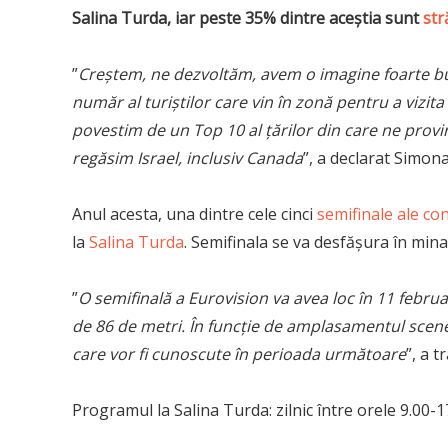
Salina Turda, iar peste 35% dintre aceştia sunt
str
”
Creștem, ne dezvoltăm, avem o imagine foarte bun
număr al turiștilor care vin în zonă pentru a vizit
povestim de un Top 10 al țărilor din care ne provi
regăsim Israel, inclusiv Canada
”, a declarat Simona
Anul acesta, una dintre cele cinci
semifinale ale co
la
Salina Turda
. Semifinala se va desfăşura în mina
”
O semifinală a Eurovision va avea loc în 11 februa
de 86 de metri. În funcţie de amplasamentul scenei,
care vor fi cunoscute în perioada următoare
”, a 
Programul la Salina Turda: zilnic între orele 9.00-17