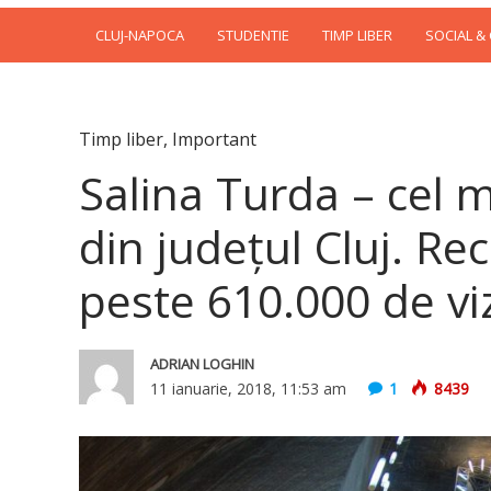
CLUJ-NAPOCA
STUDENTIE
TIMP LIBER
SOCIAL &
Timp liber
,
Important
Salina Turda – cel ma
din judeţul Cluj. Rec
peste 610.000 de viz
ADRIAN LOGHIN
11 ianuarie, 2018, 11:53 am
1
8439