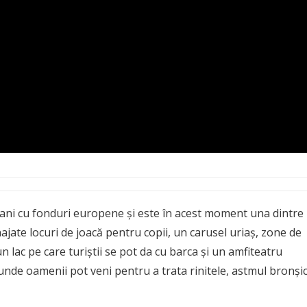
 ani cu fonduri europene și este în acest moment una dintre
enajate locuri de joacă pentru copii, un carusel uriaș, zone de
n lac pe care turiștii se pot da cu barca și un amfiteatru
unde oamenii pot veni pentru a trata rinitele, astmul bronșic