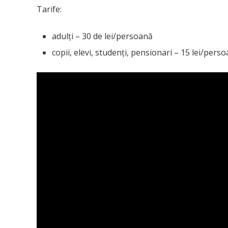
Tarife:
adulţi – 30 de lei/persoană
copii, elevi, studenţi, pensionari – 15 lei/pers