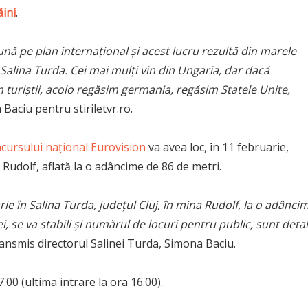
ăini
.
ă pe plan internațional și acest lucru rezultă din marele
a Salina Turda. Cei mai mulți vin din Ungaria, dar dacă
n turiștii, acolo regăsim germania, regăsim Statele Unite,
 Baciu pentru stiriletvr.ro.
ncursului naţional Eurovision
va avea loc, în 11 februarie,
 Rudolf, aflată la o adâncime de 86 de metri.
rie în Salina Turda, judeţul Cluj, în mina Rudolf, la o adânci
 se va stabili şi numărul de locuri pentru public, sunt detal
transmis directorul Salinei Turda, Simona Baciu.
.00 (ultima intrare la ora 16.00).