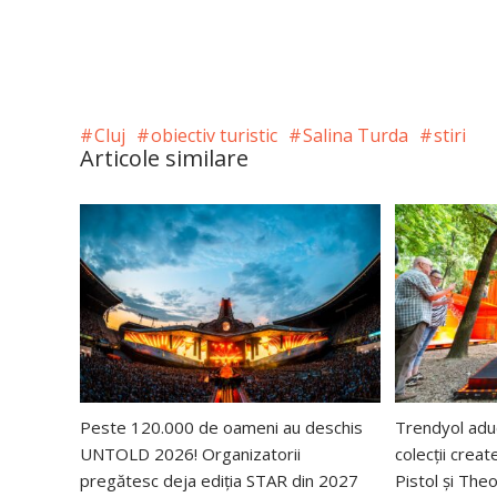
Cluj
obiectiv turistic
Salina Turda
stiri
Articole similare
Peste 120.000 de oameni au deschis
Trendyol ad
UNTOLD 2026! Organizatorii
colecții creat
pregătesc deja ediția STAR din 2027
Pistol și The