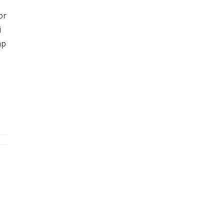
or
i
mp