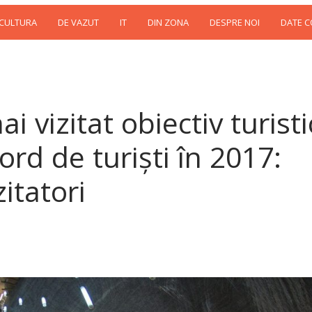
 CULTURA
DE VAZUT
IT
DIN ZONA
DESPRE NOI
DATE 
i vizitat obiectiv turisti
ord de turişti în 2017:
itatori