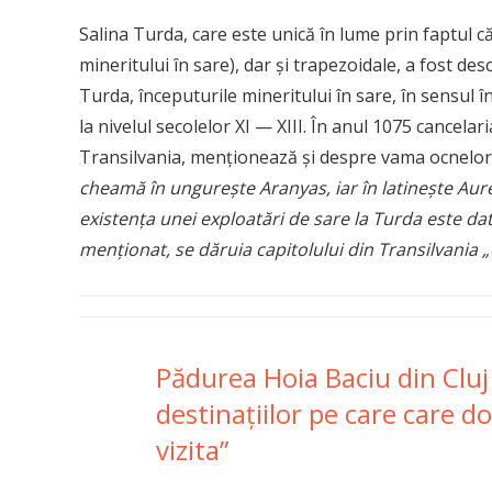
Salina Turda, care este unică în lume prin faptul că
mineritului în sare), dar și trapezoidale, a fost desc
Turda, începuturile mineritului în sare, în sensul î
la nivelul secolelor XI — XIII. În anul 1075 cancela
Transilvania, menționează și despre vama ocnelor
cheamă în ungurește Aranyas, iar în latinește Aur
existența unei exploatări de sare la Turda este dat
menționat, se dăruia capitolului din Transilvania 
Pădurea Hoia Baciu din Cluj 
destinaţiilor pe care care do
vizita”