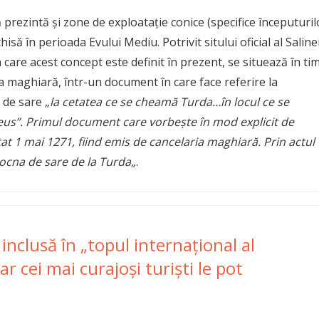
 prezintă și zone de exploatație conice (specifice începuturil
hisă în perioada Evului Mediu. Potrivit sitului oficial al Saline
n care acest concept este definit în prezent, se situează în ti
ria maghiară, într-un document în care face referire la
 de sare „
la cetatea ce se cheamă Turda…în locul ce se
eus”. Primul document care vorbește în mod explicit de
at 1 mai 1271, fiind emis de cancelaria maghiară. Prin actul
„ocna de sare de la Turda
„.
inclusă în „topul internaţional al
ar cei mai curajoşi turişti le pot