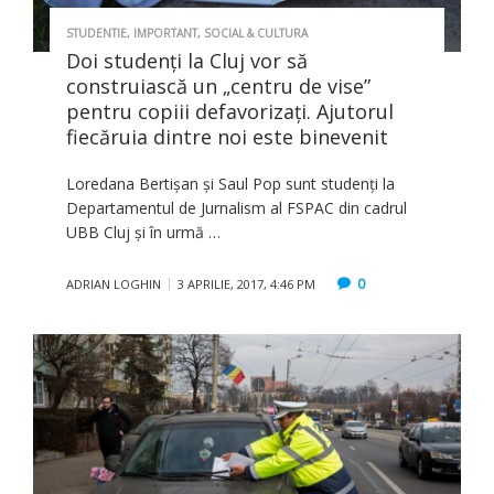
STUDENTIE
,
IMPORTANT
,
SOCIAL & CULTURA
Doi studenţi la Cluj vor să
construiască un „centru de vise”
pentru copiii defavorizaţi. Ajutorul
fiecăruia dintre noi este binevenit
Loredana Bertișan și Saul Pop sunt studenți la
Departamentul de Jurnalism al FSPAC din cadrul
UBB Cluj și în urmă …
0
ADRIAN LOGHIN
3 APRILIE, 2017, 4:46 PM