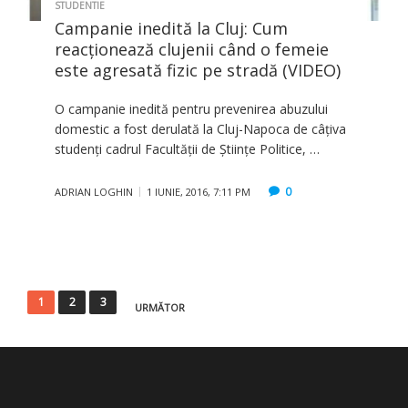
STUDENTIE
Campanie inedită la Cluj: Cum
reacţionează clujenii când o femeie
este agresată fizic pe stradă (VIDEO)
O campanie inedită pentru prevenirea abuzului
domestic a fost derulată la Cluj-Napoca de câţiva
studenţi cadrul Facultăţii de Ştiinţe Politice, …
0
ADRIAN LOGHIN
1 IUNIE, 2016, 7:11 PM
Paginație
1
2
3
URMĂTOR
articole