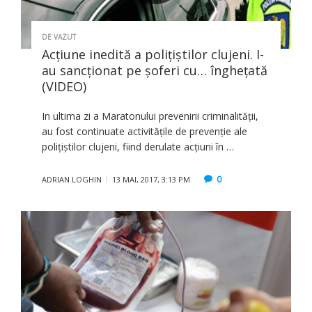
DE VAZUT
Acţiune inedită a poliţiştilor clujeni. I-
au sancţionat pe şoferi cu… îngheţată
(VIDEO)
In ultima zi a Maratonului prevenirii criminalității,
au fost continuate activităţile de prevenţie ale
poliţiştilor clujeni, fiind derulate acţiuni în …
0
ADRIAN LOGHIN
13 MAI, 2017, 3:13 PM