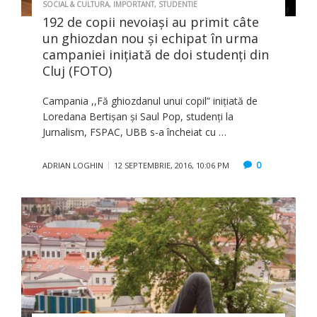
SOCIAL & CULTURA
,
IMPORTANT
,
STUDENTIE
192 de copii nevoiaşi au primit câte
un ghiozdan nou şi echipat în urma
campaniei inițiată de doi studenți din
Cluj (FOTO)
Campania ,,Fă ghiozdanul unui copil” inițiată de
Loredana Bertișan și Saul Pop, studenți la
Jurnalism, FSPAC, UBB s-a încheiat cu …
0
ADRIAN LOGHIN
12 SEPTEMBRIE, 2016, 10:06 PM