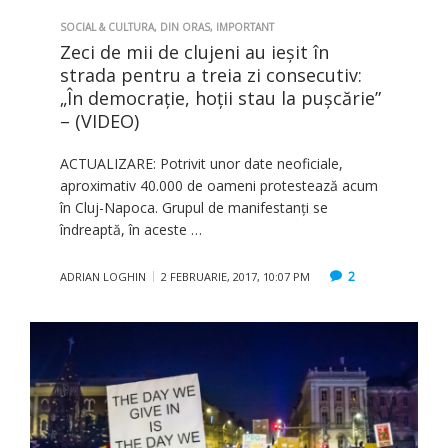
SOCIAL & CULTURA
,
DIN ORAS
,
IMPORTANT
Zeci de mii de clujeni au ieşit în
strada pentru a treia zi consecutiv:
„În democrație, hoții stau la pușcărie”
– (VIDEO)
ACTUALIZARE: Potrivit unor date neoficiale,
aproximativ 40.000 de oameni protestează acum
în Cluj-Napoca. Grupul de manifestanţi se
îndreaptă, în aceste …
2
ADRIAN LOGHIN
2 FEBRUARIE, 2017, 10:07 PM