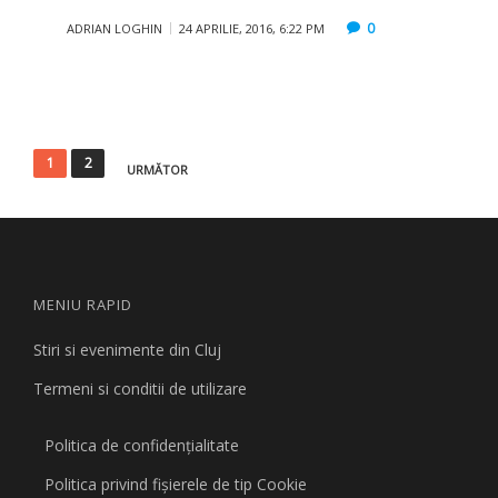
0
ADRIAN LOGHIN
24 APRILIE, 2016, 6:22 PM
Paginație
1
2
URMĂTOR
articole
MENIU RAPID
Stiri si evenimente din Cluj
Termeni si conditii de utilizare
Politica de confidențialitate
Politica privind fişierele de tip Cookie