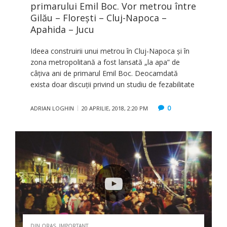
primarului Emil Boc. Vor metrou între
Gilău – Florești – Cluj-Napoca –
Apahida – Jucu
Ideea construirii unui metrou în Cluj-Napoca şi în
zona metropolitană a fost lansată „la apa” de
câţiva ani de primarul Emil Boc. Deocamdată
exista doar discuţii privind un studiu de fezabilitate
0
ADRIAN LOGHIN
20 APRILIE, 2018, 2:20 PM
DIN ORAS
,
IMPORTANT