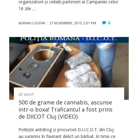
organizatorii şi ceilalţi parteneri ai Campaniei celor
16 zile …
0
ADRIAN LOGHIN
27 NOIEMBRIE, 2015, 2:01 PM
DE VAZUT
500 de grame de cannabis, ascunse
intr-o boxa! Traficantul a fost prins
de DIICOT Cluj (VIDEO)
Poliţiştii antidrog şi procurorii D.I.I.C.O.T. din Cluj
au surprins în flagrant delict un bărbat, în timp ce