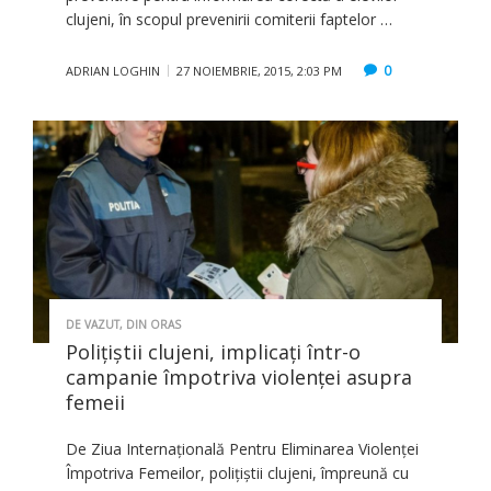
clujeni, în scopul prevenirii comiterii faptelor …
0
ADRIAN LOGHIN
27 NOIEMBRIE, 2015, 2:03 PM
DE VAZUT
,
DIN ORAS
Poliţiştii clujeni, implicaţi într-o
campanie împotriva violenţei asupra
femeii
De Ziua Internaţională Pentru Eliminarea Violenţei
Împotriva Femeilor, poliţiştii clujeni, împreună cu