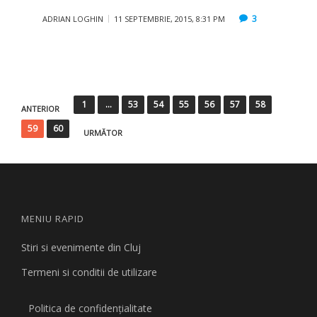
3
ADRIAN LOGHIN
11 SEPTEMBRIE, 2015, 8:31 PM
Paginație
1
…
53
54
55
56
57
58
ANTERIOR
articole
59
60
URMĂTOR
MENIU RAPID
Stiri si evenimente din Cluj
Termeni si conditii de utilizare
Politica de confidențialitate