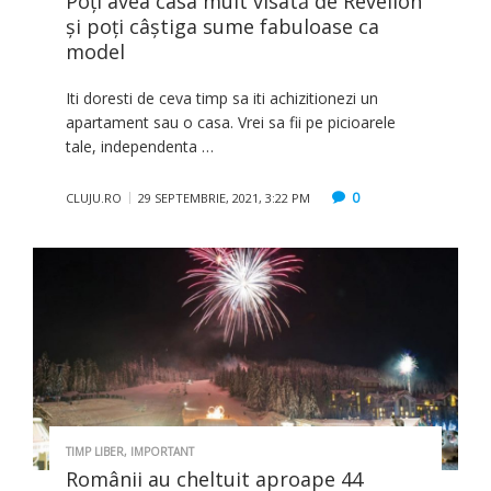
Poţi avea casa mult visată de Revelion
şi poţi câştiga sume fabuloase ca
model
Iti doresti de ceva timp sa iti achizitionezi un
apartament sau o casa. Vrei sa fii pe picioarele
tale, independenta …
0
CLUJU.RO
29 SEPTEMBRIE, 2021, 3:22 PM
TIMP LIBER
,
IMPORTANT
Românii au cheltuit aproape 44