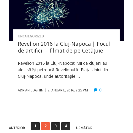
UNCATEGORIZED
Revelion 2016 la Cluj-Napoca | Focul
de artificii – filmat de pe Cetăţuie
Revelion 2016 la Cluj-Napoca: Mii de clujeni au
ales să îşi petreacă Revelionul în Piaţa Unirii din
Cluj-Napoca, unde autorităţile …
0
ADRIAN LOGHIN
2 IANUARIE, 2016, 9:25 PM
Paginație
1
2
3
4
ANTERIOR
URMĂTOR